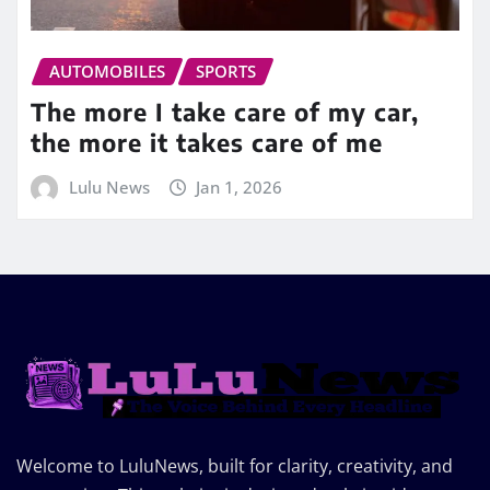
AUTOMOBILES
SPORTS
The more I take care of my car,
the more it takes care of me
Lulu News
Jan 1, 2026
Welcome to LuluNews, built for clarity, creativity, and