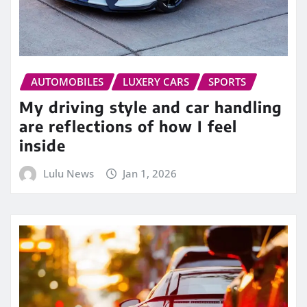
AUTOMOBILES
LUXERY CARS
SPORTS
My driving style and car handling
are reflections of how I feel
inside
Lulu News
Jan 1, 2026