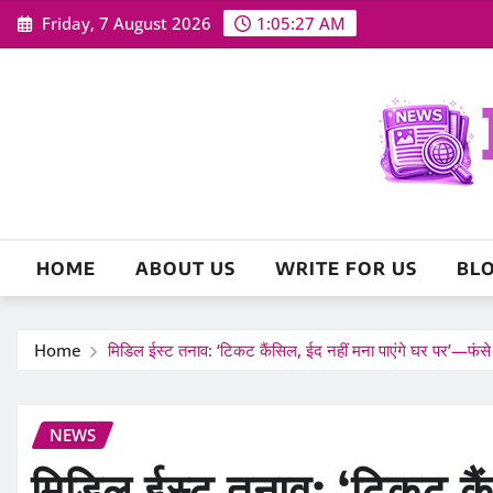
Skip
Friday, 7 August 2026
1:05:28 AM
to
content
HOME
ABOUT US
WRITE FOR US
BL
Home
मिडिल ईस्ट तनाव: ‘टिकट कैंसिल, ईद नहीं मना पाएंगे घर पर’—फंसे
NEWS
मिडिल ईस्ट तनाव: ‘टिकट कैं