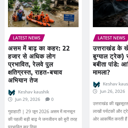
LATEST NEWS
LATEST NEWS
असम में बाढ़ का कहर: 22
उत्तराखंड के ख
हजार से अधिक लोग
बुग्याल ट्रेक) 
प्रभावित, रेलवे पुल
बबीता पांडे: आख
क्षतिग्रस्त, राहत-बचाव
मामला?
अभियान तेज
Keshav kaus
Jun 26, 2026
Keshav kaushik
Jun 29, 2026
0
उत्तराखंड की खूबसूरत
लाखों पर्यटकों और ट्र
गुवाहाटी | 29 जून 2026 असम में मानसून
ओर आकर्षित करती हैं
की पहली बड़ी बाढ़ ने जनजीवन को बुरी तरह
प्रभावित कर दिया…