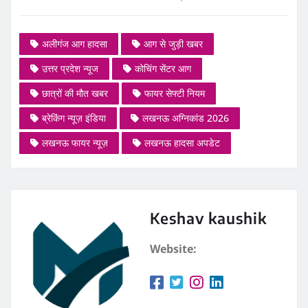
अलीगंज आग हादसा
आग से जुड़ी खबर
उत्तर प्रदेश न्यूज
कोचिंग सेंटर आग
छात्रों की मौत खबर
फायर सेफ्टी नियम
ब्रेकिंग न्यूज़ इंडिया
लखनऊ अग्निकांड 2026
लखनऊ फायर न्यूज़
लखनऊ हादसा अपडेट
Keshav kaushik
Website: